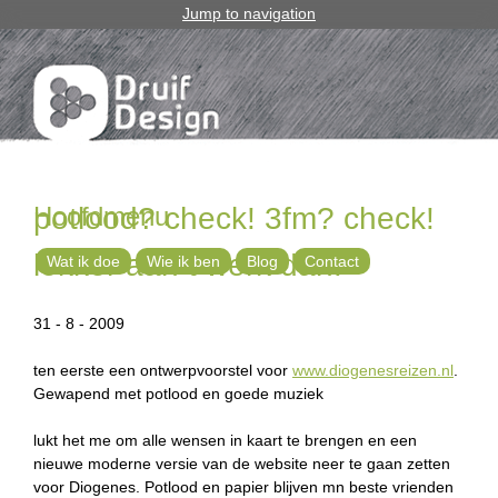
Jump to navigation
Hoofdmenu
potlood? check! 3fm? check!
lekker aan t werk dan!
Wat ik doe
Wie ik ben
Blog
Contact
31 - 8 - 2009
ten eerste een ontwerpvoorstel voor
www.diogenesreizen.nl
.
Gewapend met potlood en goede muziek
lukt het me om alle wensen in kaart te brengen en een
nieuwe moderne versie van de website neer te gaan zetten
voor Diogenes. Potlood en papier blijven mn beste vrienden