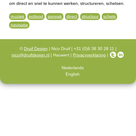
om direct en snel te kunnen werken, structureren, schetsen.
muziek
potlood
aanpak
direct
structuur
schets
navigatie
©
Druif Design
| Nico Druif | +31 (0)6 38 30 28 11 |
nico@druifdesign.nl
| Hauwert |
Privacyverklaring
|
Nederlands
English