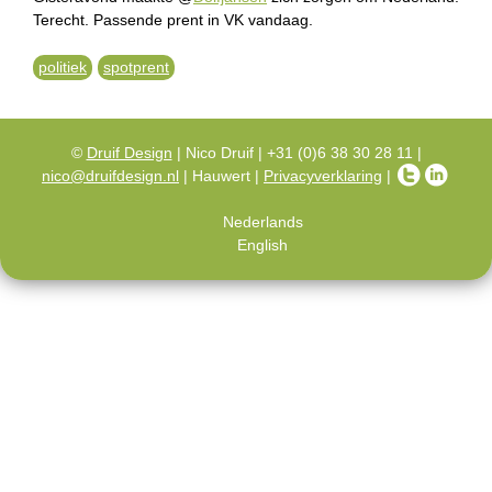
Terecht. Passende prent in VK vandaag.
politiek
spotprent
©
Druif Design
| Nico Druif | +31 (0)6 38 30 28 11 |
nico@druifdesign.nl
| Hauwert |
Privacyverklaring
|
Nederlands
English