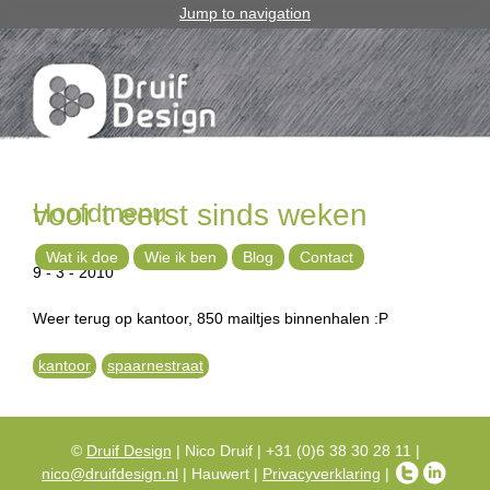
Jump to navigation
Hoofdmenu
voor t eerst sinds weken
Wat ik doe
Wie ik ben
Blog
Contact
9 - 3 - 2010
Weer terug op kantoor, 850 mailtjes binnenhalen :P
kantoor
spaarnestraat
©
Druif Design
| Nico Druif | +31 (0)6 38 30 28 11 |
nico@druifdesign.nl
| Hauwert |
Privacyverklaring
|