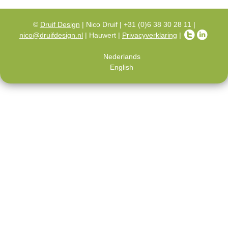
©
Druif Design
| Nico Druif | +31 (0)6 38 30 28 11 |
nico@druifdesign.nl
| Hauwert |
Privacyverklaring
|
Nederlands
English