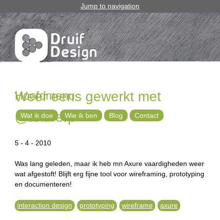
Jump to navigation
Hoofdmenu
Weer eens gewerkt met
@axurerp
Wat ik doe
Wie ik ben
Blog
Contact
5 - 4 - 2010
Was lang geleden, maar ik heb mn Axure vaardigheden weer
wat afgestoft! Blijft erg fijne tool voor wireframing, prototyping
en documenteren!
interaction design
prototyping
wireframe
axure