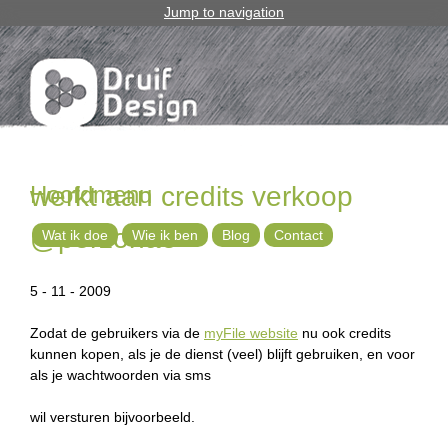
Jump to navigation
Hoofdmenu
werkt aan credits verkoop
@perzonae
Wat ik doe
Wie ik ben
Blog
Contact
5 - 11 - 2009
Zodat de gebruikers via de
myFile website
nu ook credits
kunnen kopen, als je de dienst (veel) blijft gebruiken, en voor
als je wachtwoorden via sms
wil versturen bijvoorbeeld.