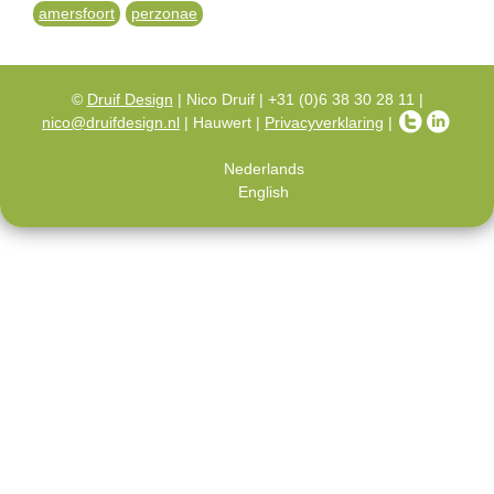
amersfoort
perzonae
©
Druif Design
| Nico Druif | +31 (0)6 38 30 28 11 |
nico@druifdesign.nl
| Hauwert |
Privacyverklaring
|
Nederlands
English