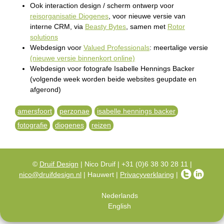
Ook interaction design / scherm ontwerp voor
reisorganisatie Diogenes
, voor nieuwe versie van
interne CRM, via
Beasty Bytes
, samen met
Rotor
solutions
Webdesign voor
Valued Professionals
: meertalige versie
(nieuwe versie binnenkort online)
Webdesign voor fotografe Isabelle Hennings Backer
(volgende week worden beide websites geupdate en
afgerond)
amersfoort
perzonae
isabelle hennings backer
fotografie
diogenes
reizen
©
Druif Design
| Nico Druif | +31 (0)6 38 30 28 11 |
nico@druifdesign.nl
| Hauwert |
Privacyverklaring
|
Nederlands
English