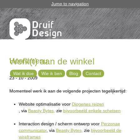
Jump to navigation
Hoofdmenu
Werk(t) aan de winkel
Wat ik doe
Wie ik ben
Blog
Contact
23 - 10 - 2009
Momenteel werk ik aan de volgende projecten tegelijkertijd:
Website optimalisatie voor
Diogenes reizen
, via
Beasty Bytes,
zie
bijvoorbeeld enkele schetsen
Interaction design / scherm ontwerp voor
Perzonae
communicator
, via
Beasty Bytes,
zie
bijvoorbeeld de
wireframes