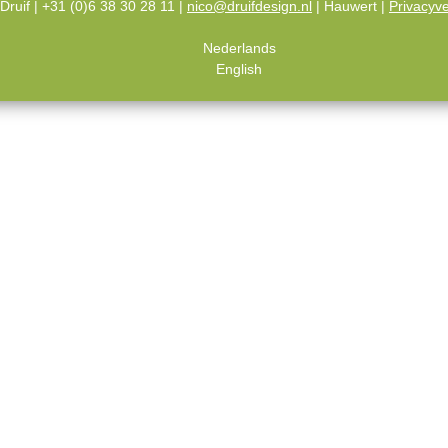
Druif | +31 (0)6 38 30 28 11 |
nico@druifdesign.nl
| Hauwert |
Privacyve
Nederlands
English