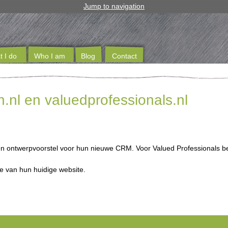
Jump to navigation
 I do
Who I am
Blog
Contact
.nl en valuedprofessionals.nl
n ontwerpvoorstel voor hun nieuwe CRM. Voor Valued Professionals be
e van hun huidige website.