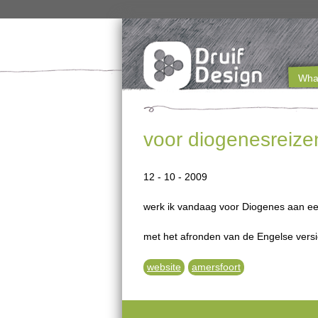
What
M
a
voor diogenesreizen
i
n
12 - 10 - 2009
m
werk ik vandaag voor Diogenes aan ee
e
met het afronden van de Engelse versi
n
website
amersfoort
u
e