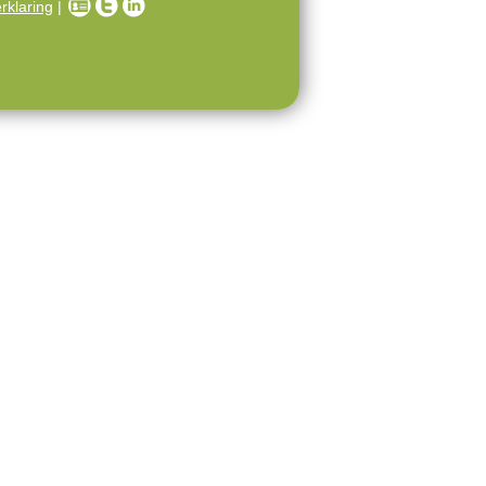
rklaring
|