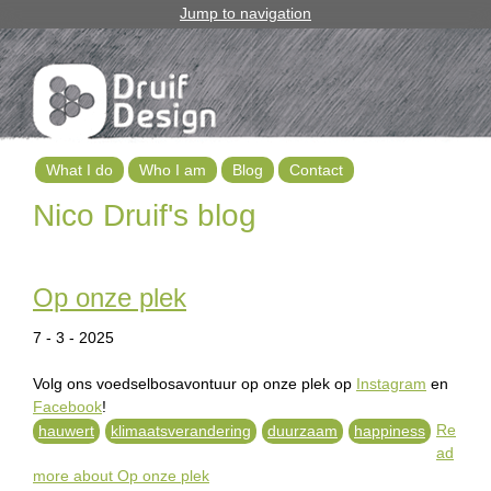
Jump to navigation
What I do
Who I am
Blog
Contact
M
Nico Druif's blog
a
i
Op onze plek
n
7 - 3 - 2025
m
Volg ons voedselbosavontuur op onze plek op
Instagram
en
e
Facebook
!
Re
hauwert
klimaatsverandering
duurzaam
happiness
n
ad
u
more
about Op onze plek