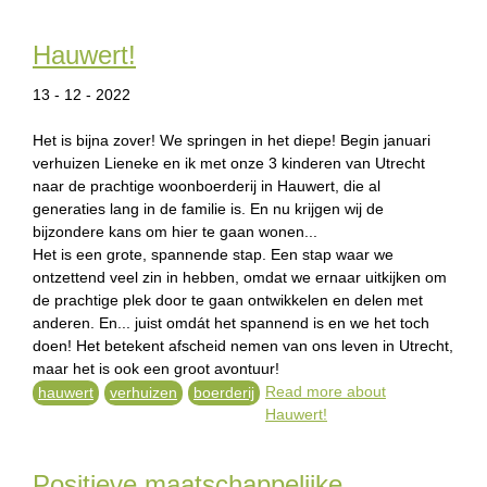
e
Hauwert!
n
13 - 12 - 2022
g
l
Het is bijna zover! We springen in het diepe! Begin januari
verhuizen Lieneke en ik met onze 3 kinderen van Utrecht
i
naar de prachtige woonboerderij in Hauwert, die al
generaties lang in de familie is. En nu krijgen wij de
s
bijzondere kans om hier te gaan wonen...
h
Het is een grote, spannende stap. Een stap waar we
ontzettend veel zin in hebben, omdat we ernaar uitkijken om
de prachtige plek door te gaan ontwikkelen en delen met
anderen. En... juist omdát het spannend is en we het toch
doen! Het betekent afscheid nemen van ons leven in Utrecht,
maar het is ook een groot avontuur!
Read more
about
hauwert
verhuizen
boerderij
Hauwert!
Positieve maatschappelijke