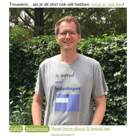
Trouwens... als je dit shirt ook wilt hebben,
koop er ook één
!
Read more
about Ik betaal wel
t-shirt
belastingen
belastingen!