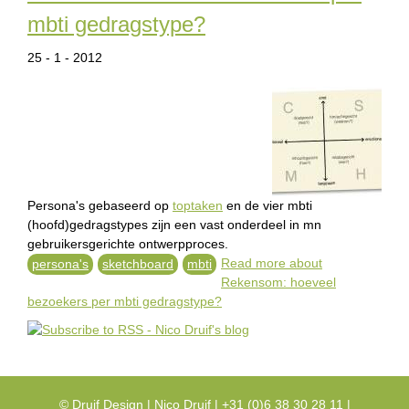
mbti gedragstype?
25 - 1 - 2012
Persona's gebaseerd op
toptaken
en de vier mbti
(hoofd)gedragstypes zijn een vast onderdeel in mn
gebruikersgerichte ontwerpproces.
Read more
about
persona's
sketchboard
mbti
Rekensom: hoeveel
bezoekers per mbti gedragstype?
©
Druif Design
| Nico Druif | +31 (0)6 38 30 28 11 |