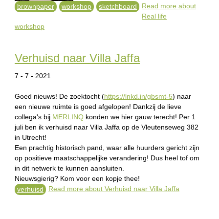
Read more
about
brownpaper
workshop
sketchboard
Real life
workshop
Verhuisd naar Villa Jaffa
7 - 7 - 2021
Goed nieuws! De zoektocht (
https://lnkd.in/gbsmt-5
) naar
een nieuwe ruimte is goed afgelopen! Dankzij de lieve
collega's bij
MERLINQ
konden we hier gauw terecht! Per 1
juli ben ik verhuisd naar Villa Jaffa op de Vleutenseweg 382
in Utrecht!
Een prachtig historisch pand, waar alle huurders gericht zijn
op positieve maatschappelijke verandering! Dus heel tof om
in dit netwerk te kunnen aansluiten.
Nieuwsgierig? Kom voor een kopje thee!
Read more
about Verhuisd naar Villa Jaffa
verhuisd