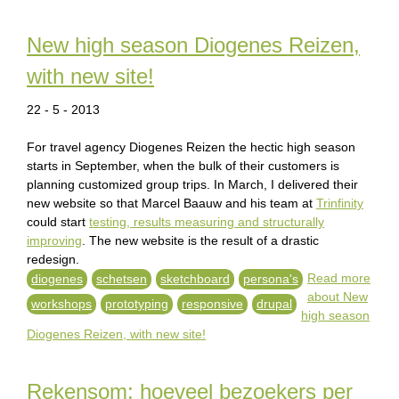
New high season Diogenes Reizen,
with new site!
22 - 5 - 2013
For travel agency Diogenes Reizen the hectic high season
starts in September, when the bulk of their customers is
planning customized group trips. In March, I delivered their
new website so that Marcel Baauw and his team at
Trinfinity
could start
testing, results measuring and structurally
improving
. The new website is the result of a drastic
redesign.
Read more
diogenes
schetsen
sketchboard
persona's
about New
workshops
prototyping
responsive
drupal
high season
Diogenes Reizen, with new site!
Rekensom: hoeveel bezoekers per