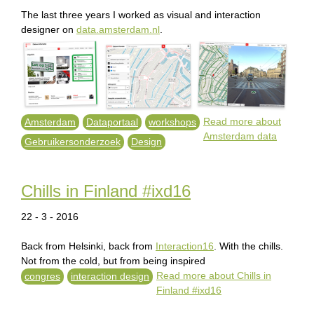
The last three years I worked as visual and interaction
designer on
data.amsterdam.nl
.
Read more
about
Amsterdam
Dataportaal
workshops
Amsterdam data
Gebruikersonderzoek
Design
Chills in Finland #ixd16
22 - 3 - 2016
Back from Helsinki, back from
Interaction16
. With the chills.
Not from the cold, but from being inspired
Read more
about Chills in
congres
interaction design
Finland #ixd16