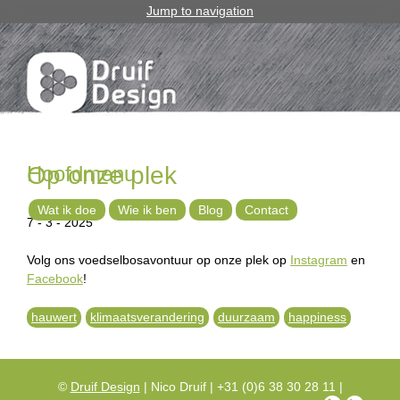
Jump to navigation
Hoofdmenu
Op onze plek
Wat ik doe
Wie ik ben
Blog
Contact
7 - 3 - 2025
Volg ons voedselbosavontuur op onze plek op
Instagram
en
Facebook
!
hauwert
klimaatsverandering
duurzaam
happiness
©
Druif Design
| Nico Druif | +31 (0)6 38 30 28 11 |