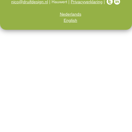
nico@druifdesign.nl
| Hauwert |
Privacyverklaring
|
Nederlands
English