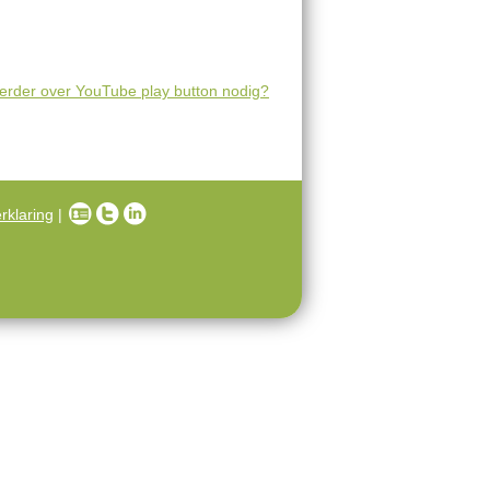
erder
over YouTube play button nodig?
rklaring
|