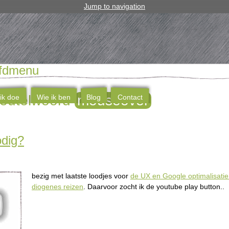
Jump to navigation
fdmenu
sleutelwoord
mouseover
ik doe
Wie ik ben
Blog
Contact
odig?
bezig met laatste loodjes voor
de UX en Google optimalisatie
diogenes reizen
. Daarvoor zocht ik de youtube play button..