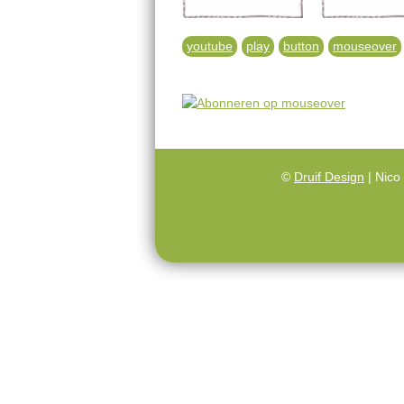
youtube
play
button
mouseover
©
Druif Design
| Nico 