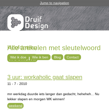
Jump to navigation
Hoofdmenu
Alle artikelen met sleutelwoord
weekend
Wat ik doe
Wie ik ben
Blog
Contact
3 uur: workaholic gaat slapen
11 - 7 - 2010
mn werkdag duurde iets langer dan gedacht, heheheh... Nu
lekker slapen en morgen WK winnen!
weekend