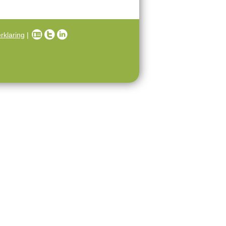
rklaring
|