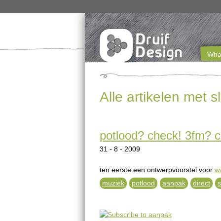
What
M
a
Alle artikelen met 
i
n
potlood? check! 3fm? c
m
31 - 8 - 2009
e
n
ten eerste een ontwerpvoorstel voor
w
muziek
potlood
aanpak
direct
s
u
e