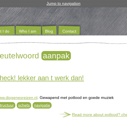
Jump to navigation
 I do
Who I am
Blog
Contact
sleutelwoord
aanpak
heck! lekker aan t werk dan!
ww.diogenesreizen.nl
. Gewapend met potlood en goede muziek
tructuur
schets
navigatie
Read more
about potlood? che