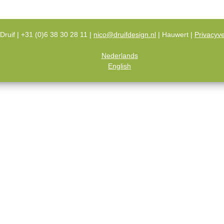
Druif | +31 (0)6 38 30 28 11 |
nico@druifdesign.nl
| Hauwert |
Privacyve
Nederlands
English