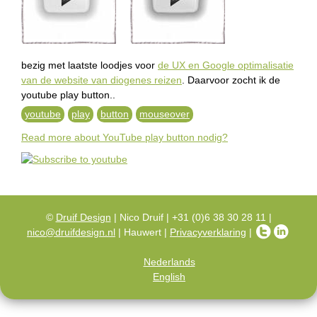
e
n
g
bezig met laatste loodjes voor
de UX en Google optimalisatie
van de website van diogenes reizen
. Daarvoor zocht ik de
l
youtube play button..
i
youtube
play
button
mouseover
Read more
about YouTube play button nodig?
s
h
©
Druif Design
| Nico Druif | +31 (0)6 38 30 28 11 |
nico@druifdesign.nl
| Hauwert |
Privacyverklaring
|
Nederlands
English