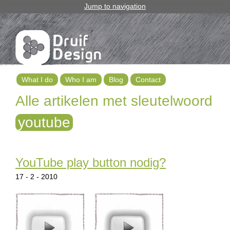
Jump to navigation
What I do
Who I am
Blog
Contact
M
Alle artikelen met sleutelwoord
a
youtube
i
n
YouTube play button nodig?
m
17 - 2 - 2010
e
n
u